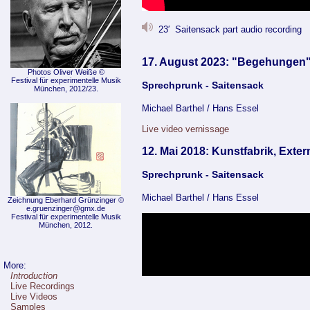
23′ Saitensack part audio recording
17. August 2023: "Begehungen" 
Photos Oliver Weiße ©
Festival für experimentelle Musik
Sprechprunk - Saitensack
München, 2012/23.
Michael Barthel / Hans Essel
Live video vernissage
12. Mai 2018: Kunstfabrik, Exter
Sprechprunk - Saitensack
Michael Barthel / Hans Essel
Zeichnung Eberhard Grünzinger ©
e.gruenzinger@gmx.de
Festival für experimentelle Musik
München, 2012.
More:
Introduction
Live Recordings
Live Videos
Samples