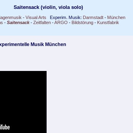
Saitensack (violin, viola solo)
lagenmusik
-
Visual Arts
Experim. Musik:
Darmstadt
-
München
ns
-
Saitensack
-
Zeitfalten
-
ARGO
-
Bildstörung
-
Kunstfabrik
 experimentelle Musik München