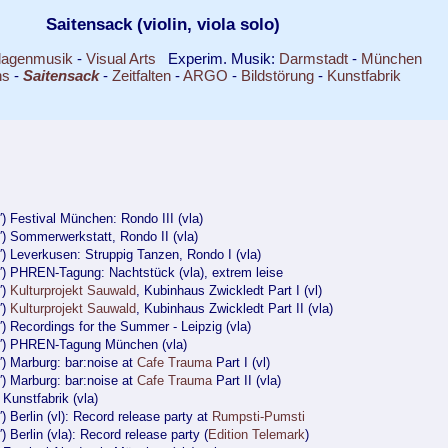
Saitensack (violin, viola solo)
lagenmusik
-
Visual Arts
Experim. Musik:
Darmstadt
-
München
ns
-
Saitensack
-
Zeitfalten
-
ARGO
-
Bildstörung
-
Kunstfabrik
′) Festival München: Rondo III (vla)
′) Sommerwerkstatt, Rondo II (vla)
′) Leverkusen: Struppig Tanzen, Rondo I (vla)
3′) PHREN-Tagung: Nachtstück (vla), extrem leise
′)
Kulturprojekt Sauwald
, Kubinhaus Zwickledt Part I (vl)
′)
Kulturprojekt Sauwald
, Kubinhaus Zwickledt Part II (vla)
′) Recordings for the Summer - Leipzig (vla)
8′) PHREN-Tagung München (vla)
′) Marburg: bar:noise at
Cafe Trauma
Part I (vl)
′) Marburg: bar:noise at
Cafe Trauma
Part II (vla)
) Kunstfabrik (vla)
′) Berlin (vl): Record release party at
Rumpsti-Pumsti
′) Berlin (vla): Record release party (
Edition Telemark
)