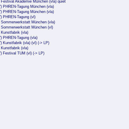
) Festival Akademie München (vla) quiet
0′) PHREN-Tagung München (vla)
0′) PHREN-Tagung München (vla)
4′) PHREN-Tagung (vl)
′) Sommerwerkstatt München (vla)
′) Sommerwerkstatt München (vl)
) Kunstfabrik (vla)
0′) PHREN-Tagung (vla)
′) Kunstfabrik (vla) (vl) (-> LP)
) Kunstfabrik (vla)
′) Festival TUM (vl) (-> LP)