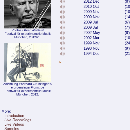
2012 Dec
(8′
2010 Oct
(1
2009 Nov
(1
2009 Nov
(1
2009 Jul
(6
2009 Jul
(7
Photos Oliver Weiße ©
2002 May
(8′
Festival für experimentelle Musik
München, 2012/23.
2002 Mar
(1
1999 Nov
(24
1998 Nov
(9′
1994 Dec
(21
Zeichnung Eberhard Grünzinger ©
e.gruenzinger@gmx.de
Festival für experimentelle Musik
München, 2012.
More:
Introduction
Live Recordings
Live Videos
Samples